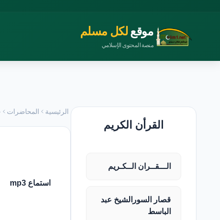
موقع
لكل مسلم
منصة المحتوى الإسلامي
الرئيسية
المحاضرات
ح
القرأن الكريم
الـــقــران الــكـريم
استماع mp3
قصار السورالشيخ عبد
الباسط