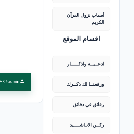
أسباب نزول القرآن
الكريم
اقسام الموقع
ادعــيــة واذكـــــار
admin
ورفعنــا لك ذكــرك
رقائق في دقائق
ركــن الانـاشــــيد