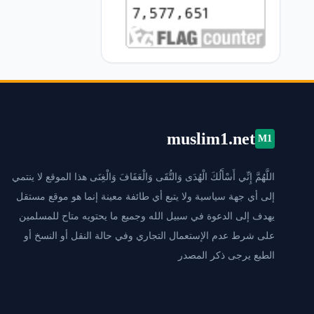
muslim1.net
M1
اللَّهُمَّ إِنِّي أَسْأَلُكَ الْهُدَى وَالتُّقَى وَالْعَفَافَ وَالْغِنَى هذا الموقع لا ينتمي
إلى أي جهة سياسية ولا يتبع أي طائفة معينة إنما هو موقع مستقل
يهدف إلى الدعوة في سبيل الله وجميع ما يحتويه متاح للمسلمين
على شرط عدم الإستعمال التجاري وفي حالة النقل أو النسخ أو
الطبع يرجى ذكر المصدر