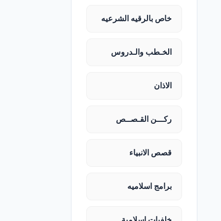
خاص بالرقيه الشرعيه
الخـطب والـدروس
الاذان
ركـــن القـصــص
قصص الانبياء
برامج اسلاميه
خلفيات اسلامية