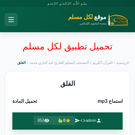
بِسْمِ اللَّـهِ الرَّحْمَـٰنِ الرَّحِيمِ
موقع
لكل مسلم
منصة المحتوى الإسلامي
تحميل تطبيق لكل مسلم
الرئيسية
القرأن الكريم
المصحف المعلم للقارئ عبد الباري محمد
الفلق
الفلق
استماع mp3
تحميل المادة
852
0
admin