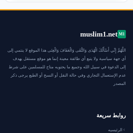
muslim1.net
M1
اللَّهُمَّ إِنِّي أَسْأَلُكَ الْهُدَى وَالتُّقَى وَالْعَفَافَ وَالْغِنَى هذا الموقع لا ينتمي إلى
أي جهة سياسية ولا يتبع أي طائفة معينة إنما هو موقع مستقل يهدف
إلى الدعوة في سبيل الله وجميع ما يحتويه متاح للمسلمين على شرط
عدم الإستعمال التجاري وفي حالة النقل أو النسخ أو الطبع يرجى ذكر
المصدر
روابط سريعة
الرئيسيه