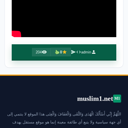
204
0
admin
muslim1.net
M1
اللَّهُمَّ إِنِّي أَسْأَلُكَ الْهُدَى وَالتُّقَى وَالْعَفَافَ وَالْغِنَى هذا الموقع لا ينتمي إلى
أي جهة سياسية ولا يتبع أي طائفة معينة إنما هو موقع مستقل يهدف