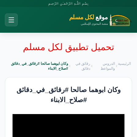
بِسْمِ اللَّـهِ الرَّحْمَـٰنِ الرَّحِيمِ
موقع
لكل مسلم
منصة المحتوى الإسلامي
تحميل تطبيق لكل مسلم
الرئيسية
الدروس
رقائق في
وكان ابوهما صالحا #رقائق_في_دقائق
والمواعظ
دقائق
#صلاح_الابناء
وكان ابوهما صالحا #رقائق_في_دقائق
#صلاح_الابناء