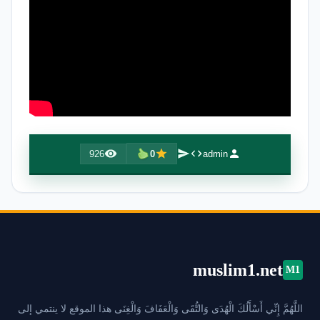
926
0
admin
muslim1.net
M1
اللَّهُمَّ إِنِّي أَسْأَلُكَ الْهُدَى وَالتُّقَى وَالْعَفَافَ وَالْغِنَى هذا الموقع لا ينتمي إلى