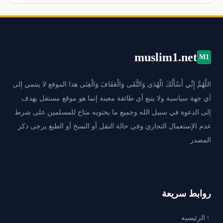
muslim1.net
M1
اللَّهُمَّ إِنِّي أَسْأَلُكَ الْهُدَى وَالتُّقَى وَالْعَفَافَ وَالْغِنَى هذا الموقع لا ينتمي إلى
أي جهة سياسية ولا يتبع أي طائفة معينة إنما هو موقع مستقل يهدف
إلى الدعوة في سبيل الله وجميع ما يحتويه متاح للمسلمين على شرط
عدم الإستعمال التجاري وفي حالة النقل أو النسخ أو الطبع يرجى ذكر
المصدر
روابط سريعة
الرئيسيه