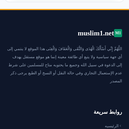
muslim1.net
M1
اللَّهُمَّ إِنِّي أَسْأَلُكَ الْهُدَى وَالتُّقَى وَالْعَفَافَ وَالْغِنَى هذا الموقع لا ينتمي إلى
أي جهة سياسية ولا يتبع أي طائفة معينة إنما هو موقع مستقل يهدف
إلى الدعوة في سبيل الله وجميع ما يحتويه متاح للمسلمين على شرط
عدم الإستعمال التجاري وفي حالة النقل أو النسخ أو الطبع يرجى ذكر
المصدر
روابط سريعة
الرئيسيه