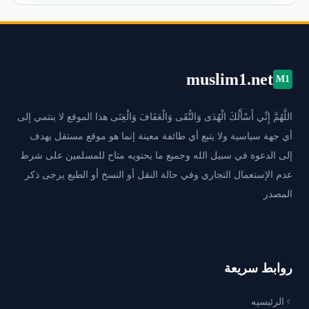
muslim1.net
M1
اللَّهُمَّ إِنِّي أَسْأَلُكَ الْهُدَى وَالتُّقَى وَالْعَفَافَ وَالْغِنَى هذا الموقع لا ينتمي إلى
أي جهة سياسية ولا يتبع أي طائفة معينة إنما هو موقع مستقل يهدف
إلى الدعوة في سبيل الله وجميع ما يحتويه متاح للمسلمين على شرط
عدم الإستعمال التجاري وفي حالة النقل أو النسخ أو الطبع يرجى ذكر
المصدر
روابط سريعة
الرئيسيه