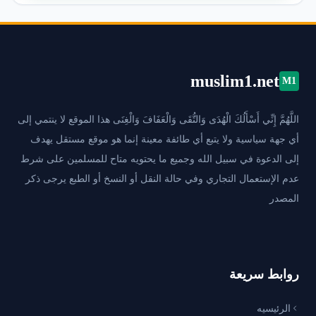
muslim1.net
M1
اللَّهُمَّ إِنِّي أَسْأَلُكَ الْهُدَى وَالتُّقَى وَالْعَفَافَ وَالْغِنَى هذا الموقع لا ينتمي إلى
أي جهة سياسية ولا يتبع أي طائفة معينة إنما هو موقع مستقل يهدف
إلى الدعوة في سبيل الله وجميع ما يحتويه متاح للمسلمين على شرط
عدم الإستعمال التجاري وفي حالة النقل أو النسخ أو الطبع يرجى ذكر
المصدر
روابط سريعة
الرئيسيه