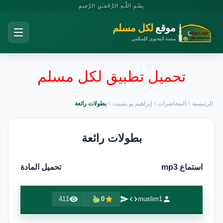
بِسْمِ اللَّـهِ الرَّحْمَـٰنِ الرَّحِيمِ
موقع
لكل مسلم
منصة المحتوى الإسلامي
تحميل تطبيق لكل مسلم
الرئيسية
المحاضرات
إبراهيم بو بشيت
بطولات رائعة
بطولات رائعة
استماع mp3
تحميل المادة
411
0
muslim1