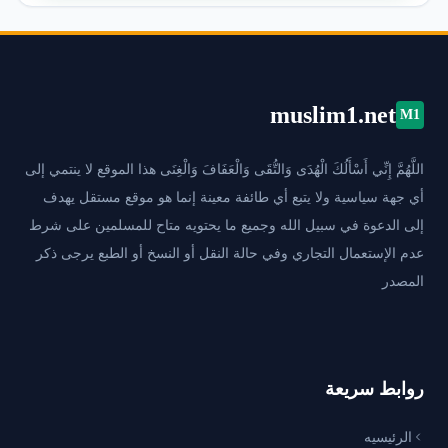
muslim1.net
M1
اللَّهُمَّ إِنِّي أَسْأَلُكَ الْهُدَى وَالتُّقَى وَالْعَفَافَ وَالْغِنَى هذا الموقع لا ينتمي إلى
أي جهة سياسية ولا يتبع أي طائفة معينة إنما هو موقع مستقل يهدف
إلى الدعوة في سبيل الله وجميع ما يحتويه متاح للمسلمين على شرط
عدم الإستعمال التجاري وفي حالة النقل أو النسخ أو الطبع يرجى ذكر
المصدر
روابط سريعة
الرئيسيه