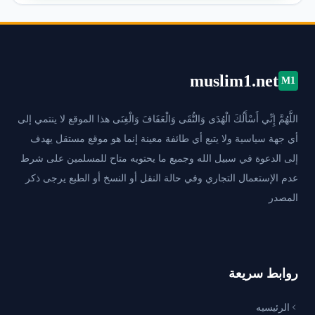
muslim1.net
M1
اللَّهُمَّ إِنِّي أَسْأَلُكَ الْهُدَى وَالتُّقَى وَالْعَفَافَ وَالْغِنَى هذا الموقع لا ينتمي إلى
أي جهة سياسية ولا يتبع أي طائفة معينة إنما هو موقع مستقل يهدف
إلى الدعوة في سبيل الله وجميع ما يحتويه متاح للمسلمين على شرط
عدم الإستعمال التجاري وفي حالة النقل أو النسخ أو الطبع يرجى ذكر
المصدر
روابط سريعة
الرئيسيه