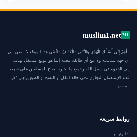
muslim1.net
M1
اللَّهُمَّ إِنِّي أَسْأَلُكَ الْهُدَى وَالتُّقَى وَالْعَفَافَ وَالْغِنَى هذا الموقع لا ينتمي إلى
أي جهة سياسية ولا يتبع أي طائفة معينة إنما هو موقع مستقل يهدف
إلى الدعوة في سبيل الله وجميع ما يحتويه متاح للمسلمين على شرط
عدم الإستعمال التجاري وفي حالة النقل أو النسخ أو الطبع يرجى ذكر
المصدر
روابط سريعة
الرئيسيه