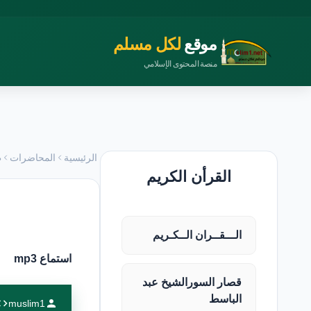
موقع
لكل مسلم
منصة المحتوى الإسلامي
الرئيسية
المحاضرات
ط
القرأن الكريم
الـــقــران الــكـريم
استماع mp3
قصار السورالشيخ عبد
الباسط
muslim1