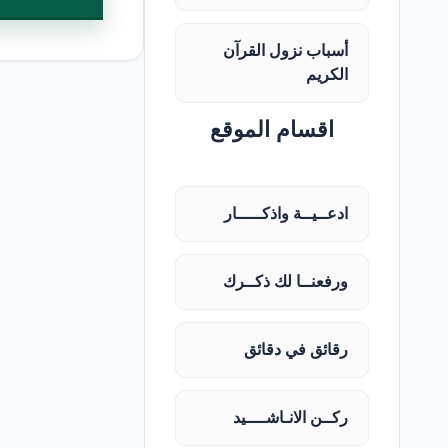
أسباب نزول القرآن
الكريم
اقسام الموقع
ادعــيــة واذكـــــار
ورفعنــا لك ذكــرك
رقائق في دقائق
ركــن الانـاشــــيد