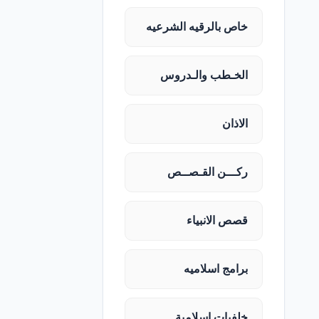
خاص بالرقيه الشرعيه
الخـطب والـدروس
الاذان
ركـــن القـصــص
قصص الانبياء
برامج اسلاميه
خلفيات اسلامية