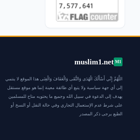
muslim1.net
M1
اللَّهُمَّ إِنِّي أَسْأَلُكَ الْهُدَى وَالتُّقَى وَالْعَفَافَ وَالْغِنَى هذا الموقع لا ينتمي
إلى أي جهة سياسية ولا يتبع أي طائفة معينة إنما هو موقع مستقل
يهدف إلى الدعوة في سبيل الله وجميع ما يحتويه متاح للمسلمين
على شرط عدم الإستعمال التجاري وفي حالة النقل أو النسخ أو
الطبع يرجى ذكر المصدر