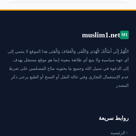
muslim1.net
M1
اللَّهُمَّ إِنِّي أَسْأَلُكَ الْهُدَى وَالتُّقَى وَالْعَفَافَ وَالْغِنَى هذا الموقع لا ينتمي إلى
أي جهة سياسية ولا يتبع أي طائفة معينة إنما هو موقع مستقل يهدف
إلى الدعوة في سبيل الله وجميع ما يحتويه متاح للمسلمين على شرط
عدم الإستعمال التجاري وفي حالة النقل أو النسخ أو الطبع يرجى ذكر
المصدر
روابط سريعة
الرئيسيه