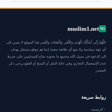
muslim1.net
M1
اللَّهُمَّ إِنِّي أَسْأَلُكَ الْهُدَى وَالتُّقَى وَالْعَفَافَ وَالْغِنَى هذا الموقع لا ينتمي إلى
أي جهة سياسية ولا يتبع أي طائفة معينة إنما هو موقع مستقل يهدف
إلى الدعوة في سبيل الله وجميع ما يحتويه متاح للمسلمين على شرط
عدم الإستعمال التجاري وفي حالة النقل أو النسخ أو الطبع يرجى ذكر
المصدر
روابط سريعة
الرئيسيه