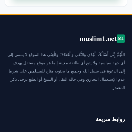
muslim1.net
M1
اللَّهُمَّ إِنِّي أَسْأَلُكَ الْهُدَى وَالتُّقَى وَالْعَفَافَ وَالْغِنَى هذا الموقع لا ينتمي إلى
أي جهة سياسية ولا يتبع أي طائفة معينة إنما هو موقع مستقل يهدف
إلى الدعوة في سبيل الله وجميع ما يحتويه متاح للمسلمين على شرط
عدم الإستعمال التجاري وفي حالة النقل أو النسخ أو الطبع يرجى ذكر
المصدر
روابط سريعة