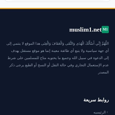
muslim1.net
M1
اللَّهُمَّ إِنِّي أَسْأَلُكَ الْهُدَى وَالتُّقَى وَالْعَفَافَ وَالْغِنَى هذا الموقع لا ينتمي إلى
أي جهة سياسية ولا يتبع أي طائفة معينة إنما هو موقع مستقل يهدف
إلى الدعوة في سبيل الله وجميع ما يحتويه متاح للمسلمين على شرط
عدم الإستعمال التجاري وفي حالة النقل أو النسخ أو الطبع يرجى ذكر
المصدر
روابط سريعة
الرئيسيه