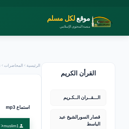
موقع
لكل مسلم
منصة المحتوى الإسلامي
الرئيسية
المحاضرات
ن
القرأن الكريم
الـــقــران الــكـريم
استماع mp3
قصار السورالشيخ عبد
الباسط
muslim1