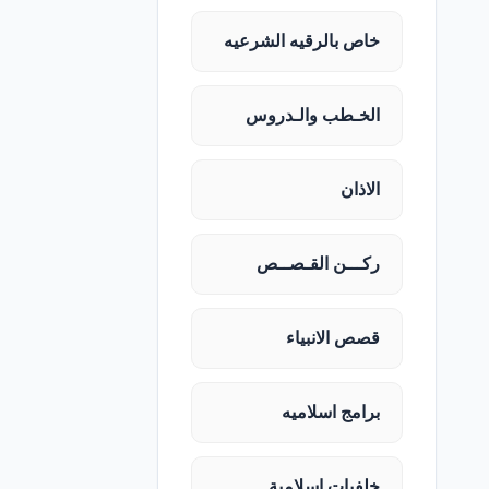
خاص بالرقيه الشرعيه
الخـطب والـدروس
الاذان
ركـــن القـصــص
قصص الانبياء
برامج اسلاميه
خلفيات اسلامية