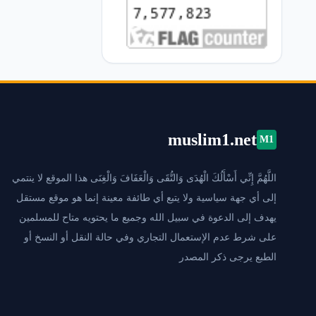
muslim1.net
M1
اللَّهُمَّ إِنِّي أَسْأَلُكَ الْهُدَى وَالتُّقَى وَالْعَفَافَ وَالْغِنَى هذا الموقع لا ينتمي
إلى أي جهة سياسية ولا يتبع أي طائفة معينة إنما هو موقع مستقل
يهدف إلى الدعوة في سبيل الله وجميع ما يحتويه متاح للمسلمين
على شرط عدم الإستعمال التجاري وفي حالة النقل أو النسخ أو
الطبع يرجى ذكر المصدر