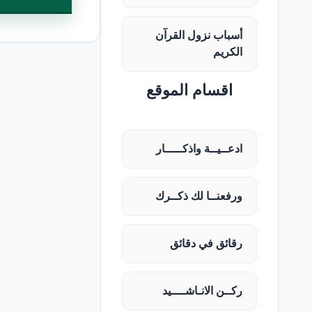
أسباب نزول القرآن
الكريم
اقسام الموقع
ادعــيــة واذكـــــار
ورفعنــا لك ذكــرك
رقائق في دقائق
ركــن الانـاشــــيد