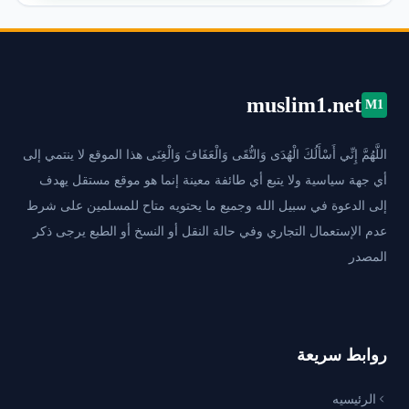
muslim1.net
M1
اللَّهُمَّ إِنِّي أَسْأَلُكَ الْهُدَى وَالتُّقَى وَالْعَفَافَ وَالْغِنَى هذا الموقع لا ينتمي إلى
أي جهة سياسية ولا يتبع أي طائفة معينة إنما هو موقع مستقل يهدف
إلى الدعوة في سبيل الله وجميع ما يحتويه متاح للمسلمين على شرط
عدم الإستعمال التجاري وفي حالة النقل أو النسخ أو الطبع يرجى ذكر
المصدر
روابط سريعة
الرئيسيه