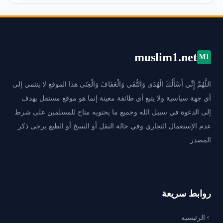
muslim1.net
M1
اللَّهُمَّ إِنِّي أَسْأَلُكَ الْهُدَى وَالتُّقَى وَالْعَفَافَ وَالْغِنَى هذا الموقع لا ينتمي إلى
أي جهة سياسية ولا يتبع أي طائفة معينة إنما هو موقع مستقل يهدف
إلى الدعوة في سبيل الله وجميع ما يحتويه متاح للمسلمين على شرط
عدم الإستعمال التجاري وفي حالة النقل أو النسخ أو الطبع يرجى ذكر
المصدر
روابط سريعة
الرئيسيه