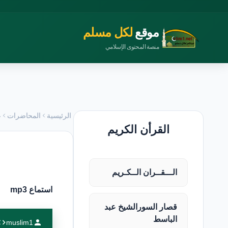
موقع
لكل مسلم
منصة المحتوى الإسلامي
الرئيسية
المحاضرات
ع
القرأن الكريم
الـــقــران الــكـريم
استماع mp3
قصار السورالشيخ عبد
الباسط
muslim1