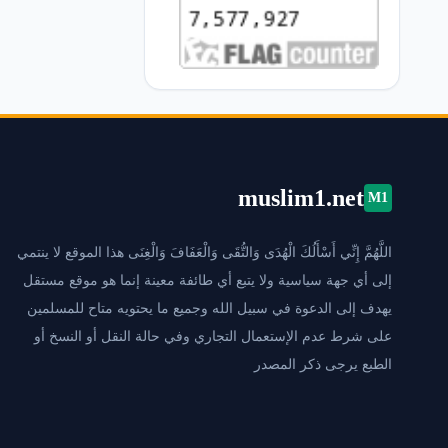
muslim1.net
M1
اللَّهُمَّ إِنِّي أَسْأَلُكَ الْهُدَى وَالتُّقَى وَالْعَفَافَ وَالْغِنَى هذا الموقع لا ينتمي
إلى أي جهة سياسية ولا يتبع أي طائفة معينة إنما هو موقع مستقل
يهدف إلى الدعوة في سبيل الله وجميع ما يحتويه متاح للمسلمين
على شرط عدم الإستعمال التجاري وفي حالة النقل أو النسخ أو
الطبع يرجى ذكر المصدر