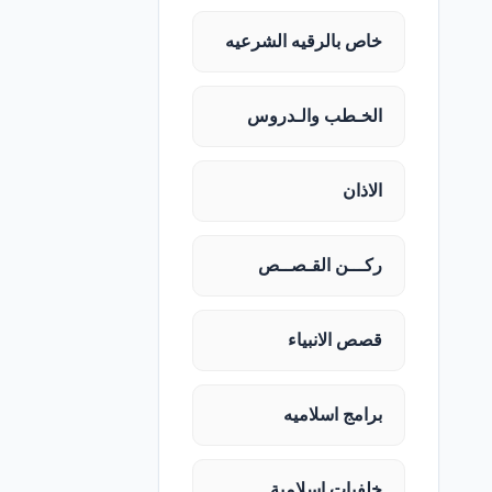
خاص بالرقيه الشرعيه
الخـطب والـدروس
الاذان
ركـــن القـصــص
قصص الانبياء
برامج اسلاميه
خلفيات اسلامية