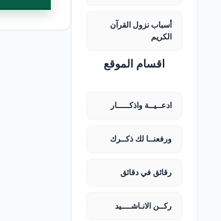
أسباب نزول القرآن
الكريم
اقسام الموقع
ادعــيــة واذكـــــار
ورفعنــا لك ذكــرك
رقائق في دقائق
ركــن الانـاشــــيد