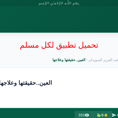
بِسْمِ اللَّـهِ الرَّحْمَـٰنِ الرَّحِيمِ
تحميل تطبيق لكل مسلم
بد العزيز السويدان
العين..حقيقتها وعلاجها
العين..حقيقتها وعلاجها
393
0