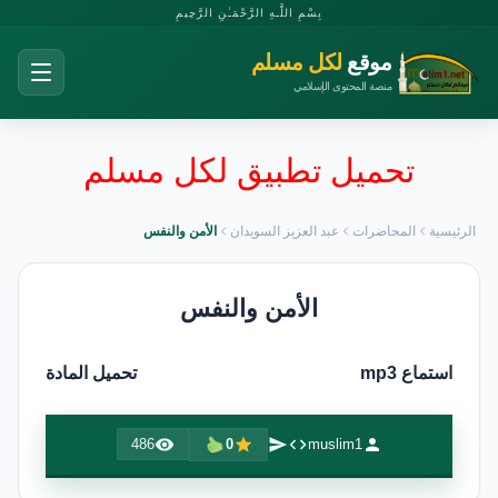
بِسْمِ اللَّـهِ الرَّحْمَـٰنِ الرَّحِيمِ
موقع
لكل مسلم
منصة المحتوى الإسلامي
تحميل تطبيق لكل مسلم
الرئيسية
المحاضرات
عبد العزيز السويدان
الأمن والنفس
الأمن والنفس
استماع mp3
تحميل المادة
486
0
muslim1