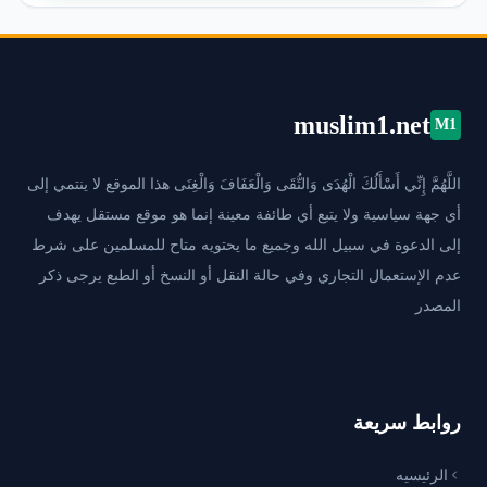
muslim1.net
M1
اللَّهُمَّ إِنِّي أَسْأَلُكَ الْهُدَى وَالتُّقَى وَالْعَفَافَ وَالْغِنَى هذا الموقع لا ينتمي إلى
أي جهة سياسية ولا يتبع أي طائفة معينة إنما هو موقع مستقل يهدف
إلى الدعوة في سبيل الله وجميع ما يحتويه متاح للمسلمين على شرط
عدم الإستعمال التجاري وفي حالة النقل أو النسخ أو الطبع يرجى ذكر
المصدر
روابط سريعة
الرئيسيه