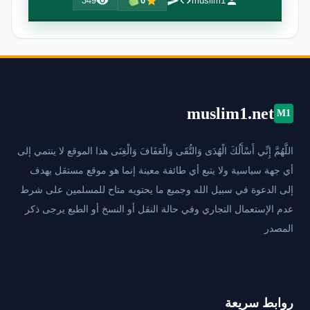
349
0
muslim1
muslim1.net
M1
اللَّهُمَّ إِنِّي أَسْأَلُكَ الْهُدَى وَالتُّقَى وَالْعَفَافَ وَالْغِنَى هذا الموقع لا ينتمي إلى
أي جهة سياسية ولا يتبع أي طائفة معينة إنما هو موقع مستقل يهدف
إلى الدعوة في سبيل الله وجميع ما يحتويه متاح للمسلمين على شرط
عدم الإستعمال التجاري وفي حالة النقل أو النسخ أو الطبع يرجى ذكر
المصدر
روابط سريعة