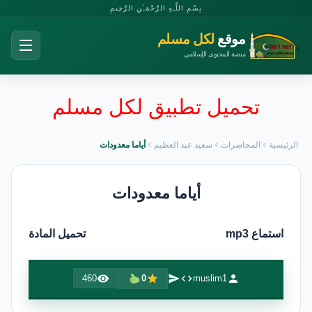
بِسْمِ اللَّـهِ الرَّحْمَـٰنِ الرَّحِيمِ
موقع
لكل مسلم
منصة المحتوى الإسلامي
تحميل تطبيق لكل مسلم
الرئيسية
المحاضرات
سعيد عبد العظيم
أياما معدودات
أياما معدودات
استماع mp3
تحميل المادة
460
0
muslim1