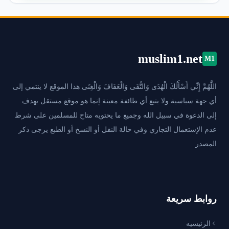
muslim1.net
M1
اللَّهُمَّ إِنِّي أَسْأَلُكَ الْهُدَى وَالتُّقَى وَالْعَفَافَ وَالْغِنَى هذا الموقع لا ينتمي إلى
أي جهة سياسية ولا يتبع أي طائفة معينة إنما هو موقع مستقل يهدف
إلى الدعوة في سبيل الله وجميع ما يحتويه متاح للمسلمين على شرط
عدم الإستعمال التجاري وفي حالة النقل أو النسخ أو الطبع يرجى ذكر
المصدر
روابط سريعة
الرئيسيه