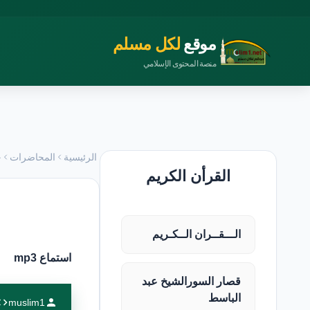
موقع
لكل مسلم
منصة المحتوى الإسلامي
الرئيسية
المحاضرات
خ
القرأن الكريم
الـــقــران الــكـريم
استماع mp3
قصار السورالشيخ عبد
الباسط
muslim1