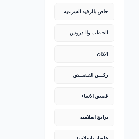
خاص بالرقيه الشرعيه
الخـطب والـدروس
الاذان
ركـــن القـصــص
قصص الانبياء
برامج اسلاميه
خلفيات اسلامية