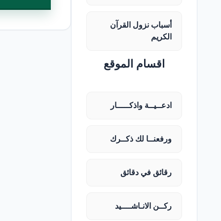
أسباب نزول القرآن
الكريم
اقسام الموقع
ادعــيــة واذكـــــار
ورفعنــا لك ذكــرك
رقائق في دقائق
ركــن الانـاشــــيد