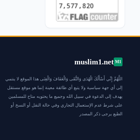
muslim1.net
M1
اللَّهُمَّ إِنِّي أَسْأَلُكَ الْهُدَى وَالتُّقَى وَالْعَفَافَ وَالْغِنَى هذا الموقع لا ينتمي
إلى أي جهة سياسية ولا يتبع أي طائفة معينة إنما هو موقع مستقل
يهدف إلى الدعوة في سبيل الله وجميع ما يحتويه متاح للمسلمين
على شرط عدم الإستعمال التجاري وفي حالة النقل أو النسخ أو
الطبع يرجى ذكر المصدر