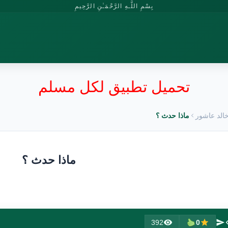
بِسْمِ اللَّـهِ الرَّحْمَـٰنِ الرَّحِيمِ
تحميل تطبيق لكل مسلم
الد عاشور
ماذا حدث ؟
ماذا حدث ؟
392
0