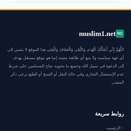
muslim1.net
M1
اللَّهُمَّ إِنِّي أَسْأَلُكَ الْهُدَى وَالتُّقَى وَالْعَفَافَ وَالْغِنَى هذا الموقع لا ينتمي إلى
أي جهة سياسية ولا يتبع أي طائفة معينة إنما هو موقع مستقل يهدف
إلى الدعوة في سبيل الله وجميع ما يحتويه متاح للمسلمين على شرط
عدم الإستعمال التجاري وفي حالة النقل أو النسخ أو الطبع يرجى ذكر
المصدر
روابط سريعة
الرئيسيه