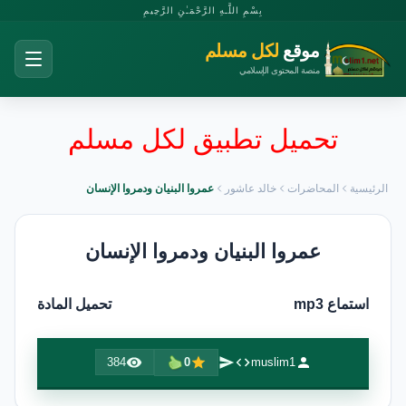
بِسْمِ اللَّـهِ الرَّحْمَـٰنِ الرَّحِيمِ
موقع
لكل مسلم
منصة المحتوى الإسلامي
تحميل تطبيق لكل مسلم
الرئيسية
المحاضرات
خالد عاشور
عمروا البنيان ودمروا الإنسان
عمروا البنيان ودمروا الإنسان
استماع mp3
تحميل المادة
384
0
muslim1