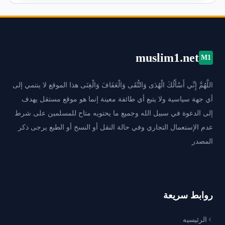
muslim1.net
M1
اللَّهُمَّ إِنِّي أَسْأَلُكَ الْهُدَى وَالتُّقَى وَالْعَفَافَ وَالْغِنَى هذا الموقع لا ينتمي إلى
أي جهة سياسية ولا يتبع أي طائفة معينة إنما هو موقع مستقل يهدف
إلى الدعوة في سبيل الله وجميع ما يحتويه متاح للمسلمين على شرط
عدم الإستعمال التجاري وفي حالة النقل أو النسخ أو الطبع يرجى ذكر
المصدر
روابط سريعة
الرئيسيه