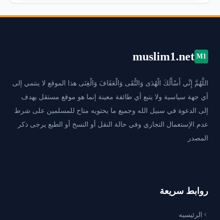
muslim1.net
M1
اللَّهُمَّ إِنِّي أَسْأَلُكَ الْهُدَى وَالتُّقَى وَالْعَفَافَ وَالْغِنَى هذا الموقع لا ينتمي إلى
أي جهة سياسية ولا يتبع أي طائفة معينة إنما هو موقع مستقل يهدف
إلى الدعوة في سبيل الله وجميع ما يحتويه متاح للمسلمين على شرط
عدم الإستعمال التجاري وفي حالة النقل أو النسخ أو الطبع يرجى ذكر
المصدر
روابط سريعة
الرئيسيه