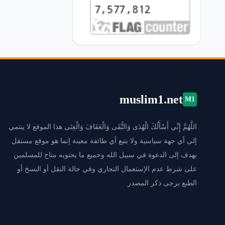
muslim1.net
M1
اللَّهُمَّ إِنِّي أَسْأَلُكَ الْهُدَى وَالتُّقَى وَالْعَفَافَ وَالْغِنَى هذا الموقع لا ينتمي
إلى أي جهة سياسية ولا يتبع أي طائفة معينة إنما هو موقع مستقل
يهدف إلى الدعوة في سبيل الله وجميع ما يحتويه متاح للمسلمين
على شرط عدم الإستعمال التجاري وفي حالة النقل أو النسخ أو
الطبع يرجى ذكر المصدر