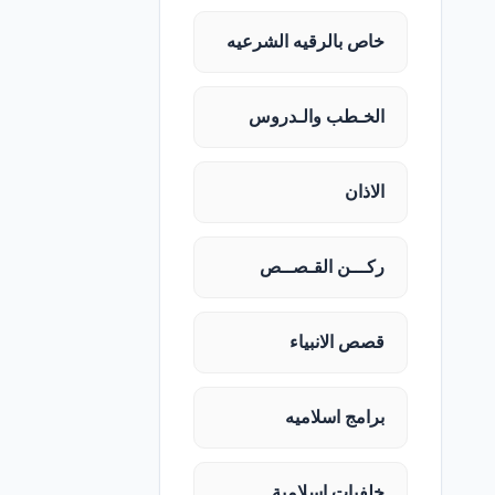
خاص بالرقيه الشرعيه
الخـطب والـدروس
الاذان
ركـــن القـصــص
قصص الانبياء
برامج اسلاميه
خلفيات اسلامية