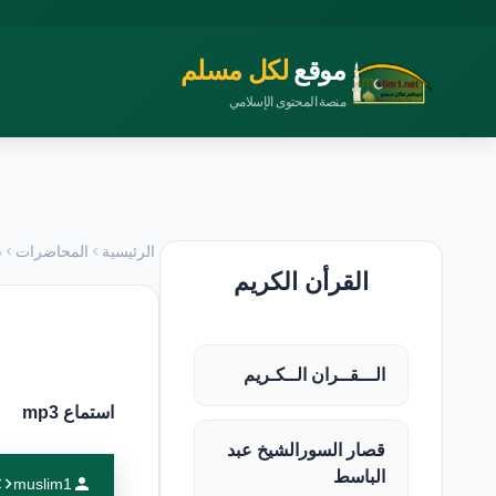
موقع
لكل مسلم
منصة المحتوى الإسلامي
الرئيسية
المحاضرات
س
القرأن الكريم
الـــقــران الــكـريم
استماع mp3
قصار السورالشيخ عبد
الباسط
muslim1