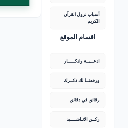
أسباب نزول القرآن
الكريم
اقسام الموقع
ادعــيــة واذكـــــار
ورفعنــا لك ذكــرك
رقائق في دقائق
ركــن الانـاشــــيد