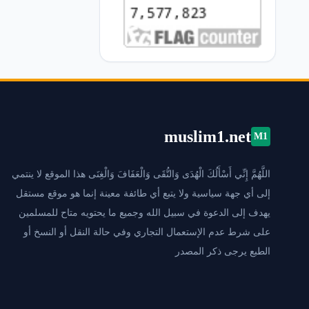
muslim1.net
M1
اللَّهُمَّ إِنِّي أَسْأَلُكَ الْهُدَى وَالتُّقَى وَالْعَفَافَ وَالْغِنَى هذا الموقع لا ينتمي
إلى أي جهة سياسية ولا يتبع أي طائفة معينة إنما هو موقع مستقل
يهدف إلى الدعوة في سبيل الله وجميع ما يحتويه متاح للمسلمين
على شرط عدم الإستعمال التجاري وفي حالة النقل أو النسخ أو
الطبع يرجى ذكر المصدر