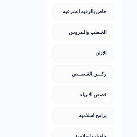
خاص بالرقيه الشرعيه
الخـطب والـدروس
الاذان
ركـــن القـصــص
قصص الانبياء
برامج اسلاميه
خلفيات اسلامية