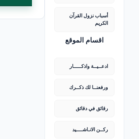
أسباب نزول القرآن
الكريم
اقسام الموقع
ادعــيــة واذكـــــار
ورفعنــا لك ذكــرك
رقائق في دقائق
ركــن الانـاشــــيد