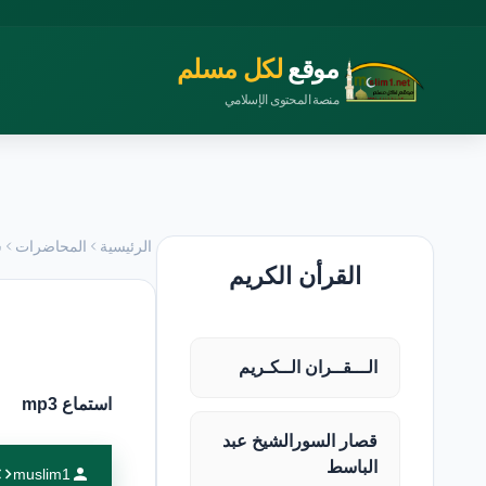
موقع
لكل مسلم
منصة المحتوى الإسلامي
الرئيسية
المحاضرات
س
القرأن الكريم
الـــقــران الــكـريم
استماع mp3
قصار السورالشيخ عبد
الباسط
muslim1