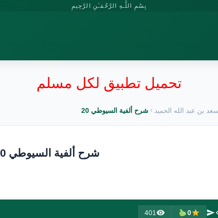
بِسْمِ اللَّـهِ الرَّحْمَـٰنِ الرَّحِيمِ
تحميل تطبيق لكل مسلم
عد بن عبد الله الحميد
شرح ألفية السيوطي 20
شرح ألفية السيوطي 20
401
0