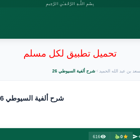
بِسْمِ اللَّـهِ الرَّحْمَـٰنِ الرَّحِيمِ
تحميل تطبيق لكل مسلم
عد بن عبد الله الحميد
شرح ألفية السيوطي 26
شرح ألفية السيوطي 26
616
0