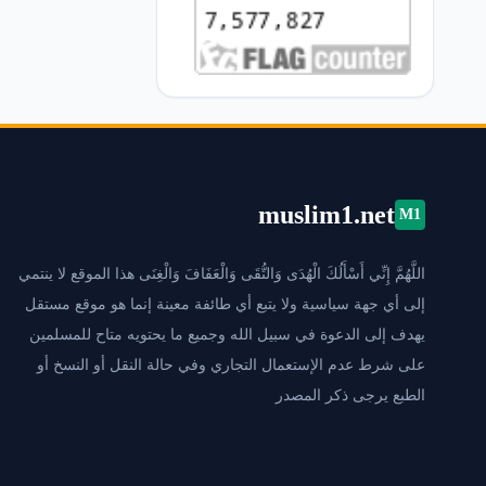
muslim1.net
M1
اللَّهُمَّ إِنِّي أَسْأَلُكَ الْهُدَى وَالتُّقَى وَالْعَفَافَ وَالْغِنَى هذا الموقع لا ينتمي
إلى أي جهة سياسية ولا يتبع أي طائفة معينة إنما هو موقع مستقل
يهدف إلى الدعوة في سبيل الله وجميع ما يحتويه متاح للمسلمين
على شرط عدم الإستعمال التجاري وفي حالة النقل أو النسخ أو
الطبع يرجى ذكر المصدر