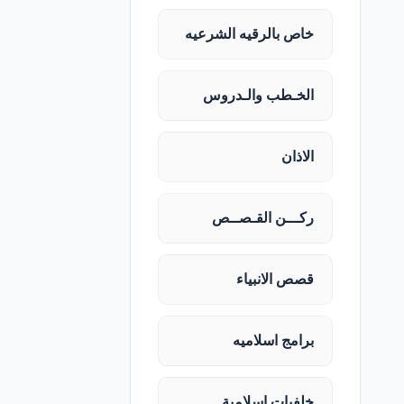
خاص بالرقيه الشرعيه
الخـطب والـدروس
الاذان
ركـــن القـصــص
قصص الانبياء
برامج اسلاميه
خلفيات اسلامية