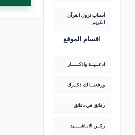
أسباب نزول القرآن
الكريم
اقسام الموقع
ادعــيــة واذكـــــار
ورفعنــا لك ذكــرك
رقائق في دقائق
ركــن الانـاشــــيد