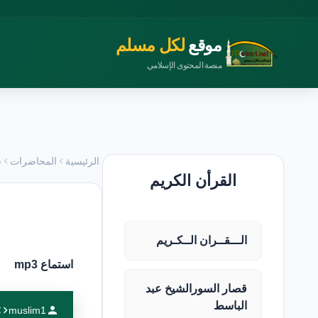
موقع
لكل مسلم
منصة المحتوى الإسلامي
الرئيسية
المحاضرات
س
القرأن الكريم
الـــقــران الــكـريم
استماع mp3
قصار السورالشيخ عبد
الباسط
muslim1