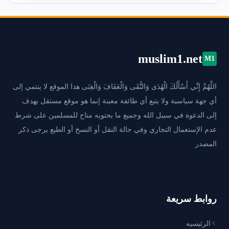
muslim1.net
M1
اللَّهُمَّ إِنِّي أَسْأَلُكَ الْهُدَى وَالتُّقَى وَالْعَفَافَ وَالْغِنَى هذا الموقع لا ينتمي إلى
أي جهة سياسية ولا يتبع أي طائفة معينة إنما هو موقع مستقل يهدف
إلى الدعوة في سبيل الله وجميع ما يحتويه متاح للمسلمين على شرط
عدم الإستعمال التجاري وفي حالة النقل أو النسخ أو الطبع يرجى ذكر
المصدر
روابط سريعة
الرئيسيه