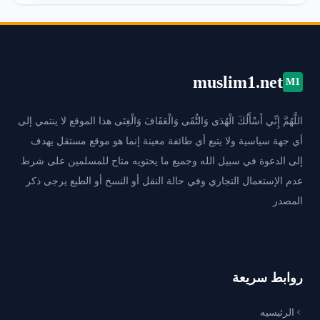
muslim1.net
M1
اللَّهُمَّ إِنِّي أَسْأَلُكَ الْهُدَى وَالتُّقَى وَالْعَفَافَ وَالْغِنَى هذا الموقع لا ينتمي إلى
أي جهة سياسية ولا يتبع أي طائفة معينة إنما هو موقع مستقل يهدف
إلى الدعوة في سبيل الله وجميع ما يحتويه متاح للمسلمين على شرط
عدم الإستعمال التجاري وفي حالة النقل أو النسخ أو الطبع يرجى ذكر
المصدر
روابط سريعة
الرئيسيه