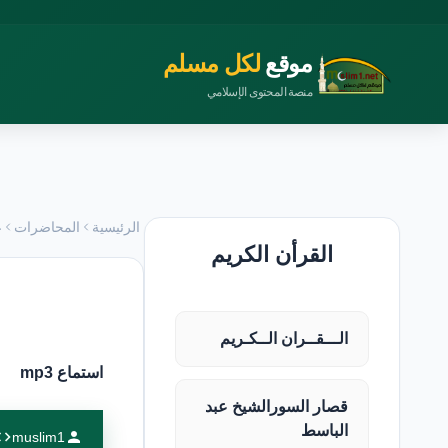
موقع
لكل مسلم
منصة المحتوى الإسلامي
الرئيسية
المحاضرات
ع
القرأن الكريم
الـــقــران الــكـريم
استماع mp3
قصار السورالشيخ عبد
الباسط
muslim1