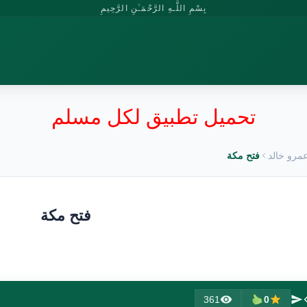
بِسْمِ اللَّـهِ الرَّحْمَـٰنِ الرَّحِيمِ
تحميل تطبيق لكل مسلم
مرو خالد
فتح مكة
فتح مكة
361
0