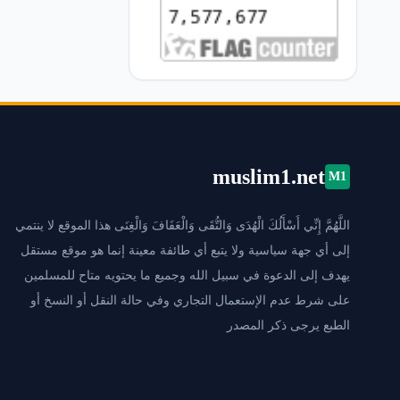
muslim1.net
M1
اللَّهُمَّ إِنِّي أَسْأَلُكَ الْهُدَى وَالتُّقَى وَالْعَفَافَ وَالْغِنَى هذا الموقع لا ينتمي
إلى أي جهة سياسية ولا يتبع أي طائفة معينة إنما هو موقع مستقل
يهدف إلى الدعوة في سبيل الله وجميع ما يحتويه متاح للمسلمين
على شرط عدم الإستعمال التجاري وفي حالة النقل أو النسخ أو
الطبع يرجى ذكر المصدر