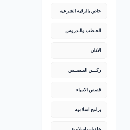
خاص بالرقيه الشرعيه
الخـطب والـدروس
الاذان
ركـــن القـصــص
قصص الانبياء
برامج اسلاميه
خلفيات اسلامية