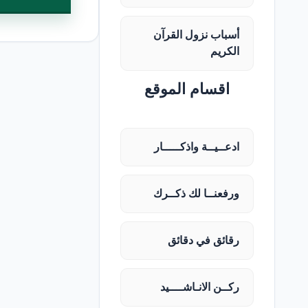
أسباب نزول القرآن
الكريم
اقسام الموقع
ادعــيــة واذكـــــار
ورفعنــا لك ذكــرك
رقائق في دقائق
ركــن الانـاشــــيد