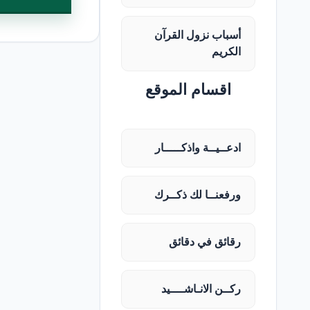
أسباب نزول القرآن
الكريم
اقسام الموقع
ادعــيــة واذكـــــار
ورفعنــا لك ذكــرك
رقائق في دقائق
ركــن الانـاشــــيد