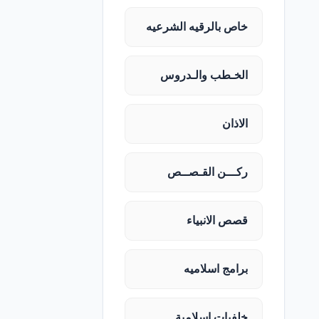
خاص بالرقيه الشرعيه
الخـطب والـدروس
الاذان
ركـــن القـصــص
قصص الانبياء
برامج اسلاميه
خلفيات اسلامية