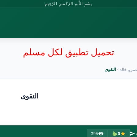
بِسْمِ اللَّـهِ الرَّحْمَـٰنِ الرَّحِيمِ
تحميل تطبيق لكل مسلم
مرو خالد
التقوى
التقوى
395
0