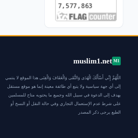
muslim1.net
M1
اللَّهُمَّ إِنِّي أَسْأَلُكَ الْهُدَى وَالتُّقَى وَالْعَفَافَ وَالْغِنَى هذا الموقع لا ينتمي
إلى أي جهة سياسية ولا يتبع أي طائفة معينة إنما هو موقع مستقل
يهدف إلى الدعوة في سبيل الله وجميع ما يحتويه متاح للمسلمين
على شرط عدم الإستعمال التجاري وفي حالة النقل أو النسخ أو
الطبع يرجى ذكر المصدر