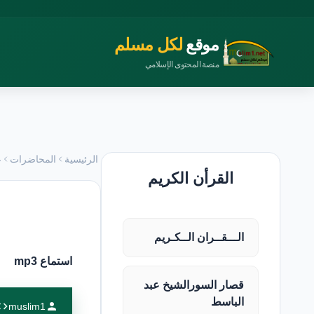
موقع
لكل مسلم
منصة المحتوى الإسلامي
الرئيسية
المحاضرات
ع
القرأن الكريم
الـــقــران الــكـريم
استماع mp3
قصار السورالشيخ عبد
الباسط
muslim1