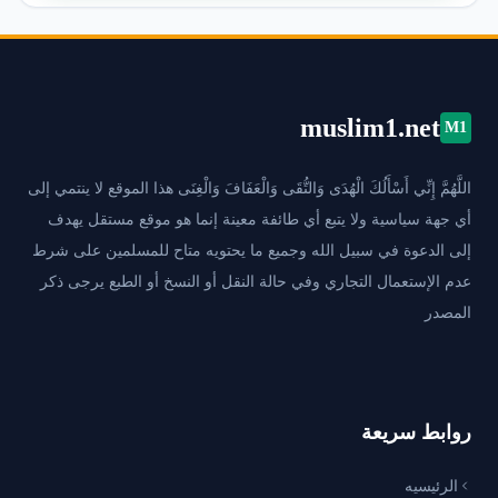
muslim1.net
M1
اللَّهُمَّ إِنِّي أَسْأَلُكَ الْهُدَى وَالتُّقَى وَالْعَفَافَ وَالْغِنَى هذا الموقع لا ينتمي إلى
أي جهة سياسية ولا يتبع أي طائفة معينة إنما هو موقع مستقل يهدف
إلى الدعوة في سبيل الله وجميع ما يحتويه متاح للمسلمين على شرط
عدم الإستعمال التجاري وفي حالة النقل أو النسخ أو الطبع يرجى ذكر
المصدر
روابط سريعة
الرئيسيه