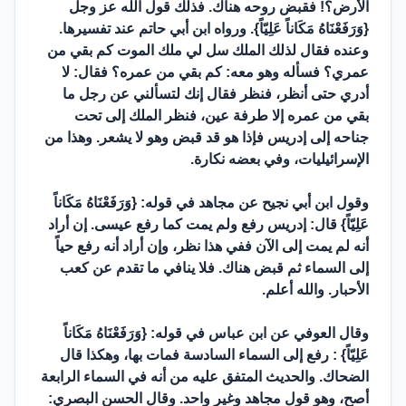
الأرض؟! فقبض روحه هناك. فذلك قول الله عز وجل
{وَرَفَعْنَاهُ مَكَاناً عَلِيّاً}. ورواه ابن أبي حاتم عند تفسيرها.
وعنده فقال لذلك الملك سل لي ملك الموت كم بقي من
عمري؟ فسأله وهو معه: كم بقي من عمره؟ فقال: لا
أدري حتى أنظر، فنظر فقال إنك لتسألني عن رجل ما
بقي من عمره إلا طرفة عين، فنظر الملك إلى تحت
جناحه إلى إدريس فإذا هو قد قبض وهو لا يشعر. وهذا من
الإسرائيليات، وفي بعضه نكارة.
وقول ابن أبي نجيح عن مجاهد في قوله: {وَرَفَعْنَاهُ مَكَاناً
عَلِيّاً} قال: إدريس رفع ولم يمت كما رفع عيسى. إن أراد
أنه لم يمت إلى الآن ففي هذا نظر، وإن أراد أنه رفع حياً
إلى السماء ثم قبض هناك. فلا ينافي ما تقدم عن كعب
الأحبار. والله أعلم.
وقال العوفي عن ابن عباس في قوله: {وَرَفَعْنَاهُ مَكَاناً
عَلِيّاً} : رفع إلى السماء السادسة فمات بها، وهكذا قال
الضحاك. والحديث المتفق عليه من أنه في السماء الرابعة
أصح، وهو قول مجاهد وغير واحد. وقال الحسن البصري: