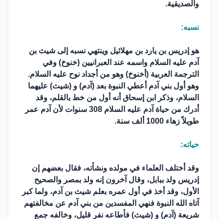
والصديقية.
نسبه:
هو إدريس بن يارد بن مهلائيل وينتهي نسبه إلى شيث بن
آدم عليه السلام واسمه عند العبرانيين (خنوخ) وفي
الترجمة العربية (أخنوخ) وهو من أجداد نوح عليه السلام.
وهو أول بني آدم أعطي النبوة بعد (آدم) و (شيث) عليهما
السلام، وذكر ابن إسحاق أنه أول من خط بالقلم، وقد
أدرك من حياة آدم عليه السلام 308 سنوات لأن آدم عمر
طويلاً زهاء 1000 ألف سنة.
حياته:
وقد أختلف العلماء في مولده ونشأته، فقال بعضهم إن
إدريس ولد ببابل، وقال آخرون إنه ولد بمصر والصحيح
الأول، وقد أخذ في أول عمره بعلم شيث بن آدم، ولما كبر
آتاه الله النبوة فنهي المفسدين من بني آدم عن مخالفتهم
شريعة (آدم) و (شيث) فأطاعه نفر قليل، وخالفه جمع