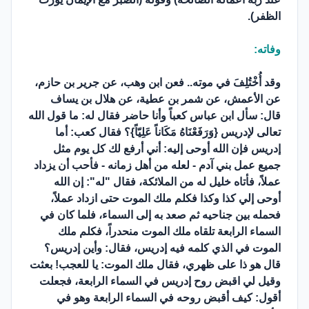
الظفر).
وفاته:
وقد أُخْتُلِفَ في موته.. فعن ابن وهب، عن جرير بن حازم،
عن الأعمش، عن شمر بن عطية، عن هلال بن يساف
قال: سأل ابن عباس كعباً وأنا حاضر فقال له: ما قول الله
تعالى لإدريس {وَرَفَعْنَاهُ مَكَاناً عَلِيّاً}؟ فقال كعب: أما
إدريس فإن الله أوحى إليه: أني أرفع لك كل يوم مثل
جميع عمل بني آدم - لعله من أهل زمانه - فأحب أن يزداد
عملاً، فأتاه خليل له من الملائكة، فقال "له": إن الله
أوحى إلي كذا وكذا فكلم ملك الموت حتى ازداد عملاً،
فحمله بين جناحيه ثم صعد به إلى السماء، فلما كان في
السماء الرابعة تلقاه ملك الموت منحدراً، فكلم ملك
الموت في الذي كلمه فيه إدريس، فقال: وأين إدريس؟
قال هو ذا على ظهري، فقال ملك الموت: يا للعجب! بعثت
وقيل لي اقبض روح إدريس في السماء الرابعة، فجعلت
أقول: كيف أقبض روحه في السماء الرابعة وهو في