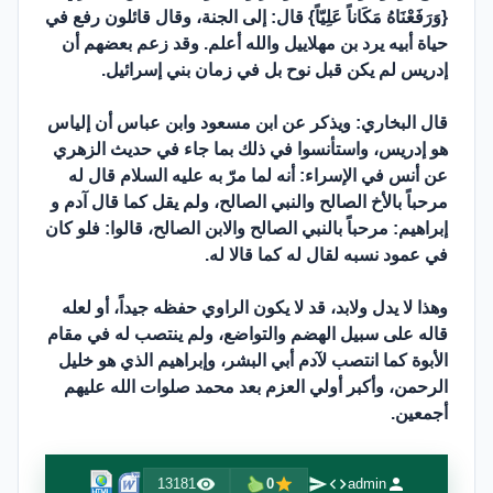
{وَرَفَعْنَاهُ مَكَاناً عَلِيّاً} قال: إلى الجنة، وقال قائلون رفع في
حياة أبيه يرد بن مهلاييل والله أعلم. وقد زعم بعضهم أن
إدريس لم يكن قبل نوح بل في زمان بني إسرائيل.
قال البخاري: ويذكر عن ابن مسعود وابن عباس أن إلياس
هو إدريس، واستأنسوا في ذلك بما جاء في حديث الزهري
عن أنس في الإسراء: أنه لما مرّ به عليه السلام قال له
مرحباً بالأخ الصالح والنبي الصالح، ولم يقل كما قال آدم و
إبراهيم: مرحباً بالنبي الصالح والابن الصالح، قالوا: فلو كان
في عمود نسبه لقال له كما قالا له.
وهذا لا يدل ولابد، قد لا يكون الراوي حفظه جيداً، أو لعله
قاله على سبيل الهضم والتواضع، ولم ينتصب له في مقام
الأبوة كما انتصب لآدم أبي البشر، وإبراهيم الذي هو خليل
الرحمن، وأكبر أولي العزم بعد محمد صلوات الله عليهم
أجمعين.
13181
0
admin