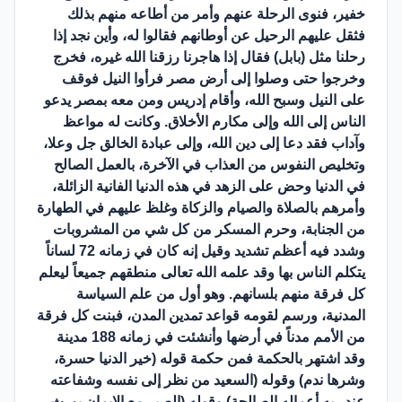
خفير، فنوى الرحلة عنهم وأمر من أطاعه منهم بذلك
فثقل عليهم الرحيل عن أوطانهم فقالوا له، وأين نجد إذا
رحلنا مثل (بابل) فقال إذا هاجرنا رزقنا الله غيره، فخرج
وخرجوا حتى وصلوا إلى أرض مصر فرأوا النيل فوقف
على النيل وسبح الله، وأقام إدريس ومن معه بمصر يدعو
الناس إلى الله وإلى مكارم الأخلاق. وكانت له مواعظ
وآداب فقد دعا إلى دين الله، وإلى عبادة الخالق جل وعلا،
وتخليص النفوس من العذاب في الآخرة، بالعمل الصالح
في الدنيا وحض على الزهد في هذه الدنيا الفانية الزائلة،
وأمرهم بالصلاة والصيام والزكاة وغلظ عليهم في الطهارة
من الجنابة، وحرم المسكر من كل شي من المشروبات
وشدد فيه أعظم تشديد وقيل إنه كان في زمانه 72 لساناً
يتكلم الناس بها وقد علمه الله تعالى منطقهم جميعاً ليعلم
كل فرقة منهم بلسانهم. وهو أول من علم السياسة
المدنية، ورسم لقومه قواعد تمدين المدن، فبنت كل فرقة
من الأمم مدناً في أرضها وأنشئت في زمانه 188 مدينة
وقد اشتهر بالحكمة فمن حكمة قوله (خير الدنيا حسرة،
وشرها ندم) وقوله (السعيد من نظر إلى نفسه وشفاعته
عند ربه أعماله الصالحة) وقوله (الصبر مع الإيمان يورث