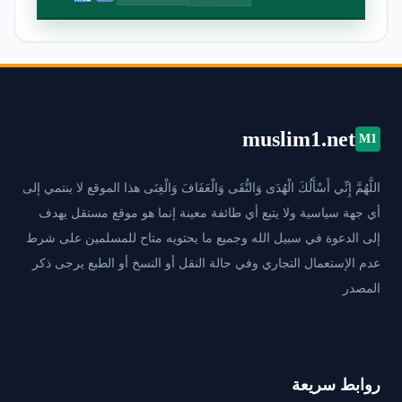
muslim1.net
M1
اللَّهُمَّ إِنِّي أَسْأَلُكَ الْهُدَى وَالتُّقَى وَالْعَفَافَ وَالْغِنَى هذا الموقع لا ينتمي إلى
أي جهة سياسية ولا يتبع أي طائفة معينة إنما هو موقع مستقل يهدف
إلى الدعوة في سبيل الله وجميع ما يحتويه متاح للمسلمين على شرط
عدم الإستعمال التجاري وفي حالة النقل أو النسخ أو الطبع يرجى ذكر
المصدر
روابط سريعة