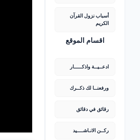
أسباب نزول القرآن
الكريم
اقسام الموقع
ادعــيــة واذكـــــار
ورفعنــا لك ذكــرك
رقائق في دقائق
ركــن الانـاشــــيد