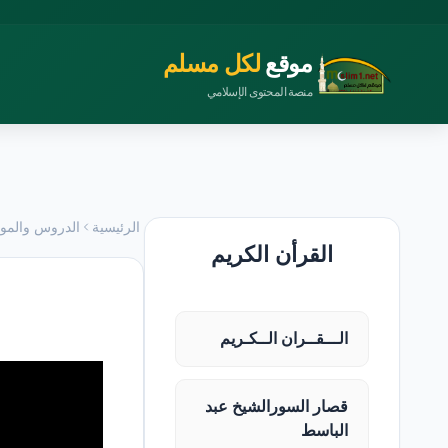
موقع
لكل مسلم
منصة المحتوى الإسلامي
الرئيسية
الدروس والمو
القرأن الكريم
الـــقــران الــكـريم
قصار السورالشيخ عبد
الباسط