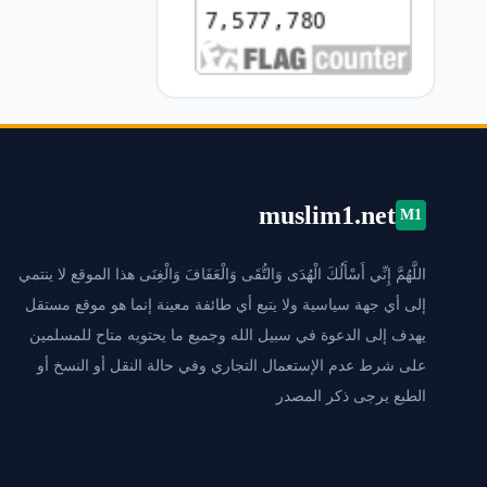
muslim1.net
M1
اللَّهُمَّ إِنِّي أَسْأَلُكَ الْهُدَى وَالتُّقَى وَالْعَفَافَ وَالْغِنَى هذا الموقع لا ينتمي
إلى أي جهة سياسية ولا يتبع أي طائفة معينة إنما هو موقع مستقل
يهدف إلى الدعوة في سبيل الله وجميع ما يحتويه متاح للمسلمين
على شرط عدم الإستعمال التجاري وفي حالة النقل أو النسخ أو
الطبع يرجى ذكر المصدر