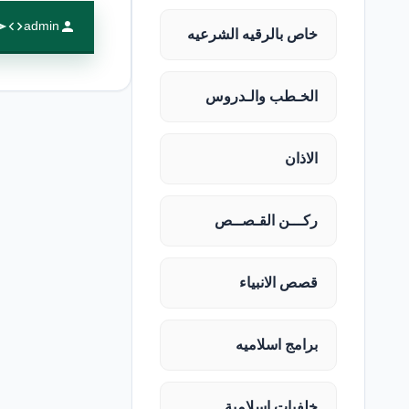
admin
خاص بالرقيه الشرعيه
الخـطب والـدروس
الاذان
ركـــن القـصــص
قصص الانبياء
برامج اسلاميه
خلفيات اسلامية