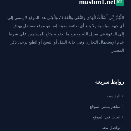
muslim1.net
M1
اللَّهُمَّ إِنِّي أَسْأَلُكَ الْهُدَى وَالتُّقَى وَالْعَفَافَ وَالْغِنَى هذا الموقع لا ينتمي إلى
أي جهة سياسية ولا يتبع أي طائفة معينة إنما هو موقع مستقل يهدف
إلى الدعوة في سبيل الله وجميع ما يحتويه متاح للمسلمين على شرط
عدم الإستعمال التجاري وفي حالة النقل أو النسخ أو الطبع يرجى ذكر
المصدر
روابط سريعة
الرئيسيه
ساهم بنشر الموقع
ابحث في الموقع
تواصل معنا