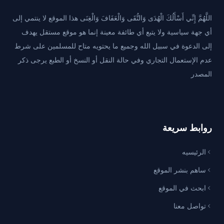
اللَّهُمَّ إِنِّي أَسْأَلُكَ الْهُدَى وَالتُّقَى وَالْعَفَافَ وَالْغِنَى هذا الموقع لا ينتمي إلى
أي جهة سياسية ولا يتبع أي طائفة معينة إنما هو موقع مستقل يهدف
إلى الدعوة في سبيل الله وجميع ما يحتويه متاح للمسلمين على شرط
عدم الإستعمال التجاري وفي حالة النقل أو النسخ أو الطبع يرجى ذكر
المصدر
روابط سريعة
الرئيسيه
ساهم بنشر الموقع
ابحث في الموقع
تواصل معنا