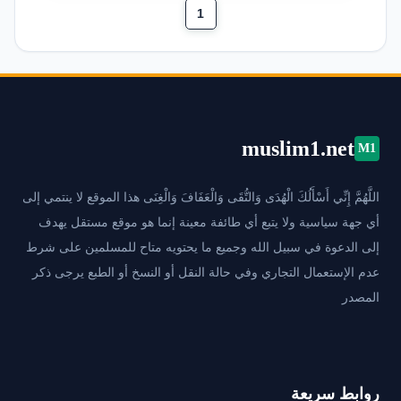
1
muslim1.net
M1
اللَّهُمَّ إِنِّي أَسْأَلُكَ الْهُدَى وَالتُّقَى وَالْعَفَافَ وَالْغِنَى هذا الموقع لا ينتمي إلى
أي جهة سياسية ولا يتبع أي طائفة معينة إنما هو موقع مستقل يهدف
إلى الدعوة في سبيل الله وجميع ما يحتويه متاح للمسلمين على شرط
عدم الإستعمال التجاري وفي حالة النقل أو النسخ أو الطبع يرجى ذكر
المصدر
روابط سريعة