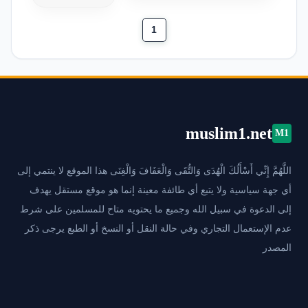
1
muslim1.net
M1
اللَّهُمَّ إِنِّي أَسْأَلُكَ الْهُدَى وَالتُّقَى وَالْعَفَافَ وَالْغِنَى هذا الموقع لا ينتمي إلى
أي جهة سياسية ولا يتبع أي طائفة معينة إنما هو موقع مستقل يهدف
إلى الدعوة في سبيل الله وجميع ما يحتويه متاح للمسلمين على شرط
عدم الإستعمال التجاري وفي حالة النقل أو النسخ أو الطبع يرجى ذكر
المصدر