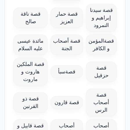
قصة سيدنا
قصة حمار
قصة ناقة
إبراهيم و
العزيز
صالح
النمرود
قصةالمؤمن
قصة أصحاب
مائدة عيسى
و الكافر
الجنة
عليه السلام
قصة الملكين
قصة
قصةسبأ
هاروت و
حزقيل
ماروت
قصة
قصة ذو
أصحاب
قصة قارون
القرنين
الرس
أصحاب
أصحاب
قصة قابيل و