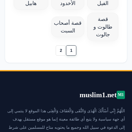
الفيل
الأخدود
هابيل
قصة
قصة أصحاب
طالوت و
السبت
جالوت
2
1
muslim1.net
M1
اللَّهُمَّ إِنِّي أَسْأَلُكَ الْهُدَى وَالتُّقَى وَالْعَفَافَ وَالْغِنَى هذا الموقع لا ينتمي إلى
أي جهة سياسية ولا يتبع أي طائفة معينة إنما هو موقع مستقل يهدف
إلى الدعوة في سبيل الله وجميع ما يحتويه متاح للمسلمين على شرط