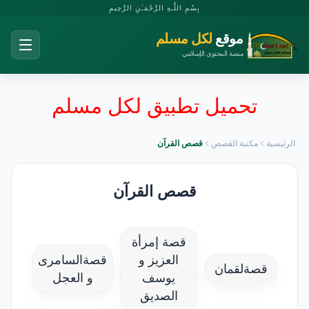
بِسْمِ اللَّـهِ الرَّحْمَـٰنِ الرَّحِيمِ
موقع
لكل مسلم
منصة المحتوى الإسلامي
تحميل تطبيق لكل مسلم
الرئيسية
مكتبة القصص
قصص القرآن
قصص القرآن
قصة إمرأة
العزيز و
قصةالسامرى
قصةلقمان
يوسف
و العجل
الصديق