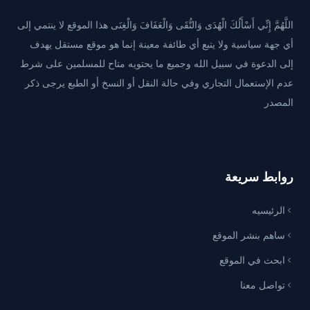
اللَّهُمَّ إِنِّي أَسْأَلُكَ الْهُدَى وَالتُّقَى وَالْعَفَافَ وَالْغِنَى هذا الموقع لا ينتمي إلى
أي جهة سياسية ولا يتبع أي طائفة معينة إنما هو موقع مستقل يهدف
إلى الدعوة في سبيل الله وجميع ما يحتويه متاح للمسلمين على شرط
عدم الإستعمال التجاري وفي حالة النقل أو النسخ أو الطبع يرجى ذكر
المصدر
روابط سريعة
الرئيسيه
ساهم بنشر الموقع
ابحث في الموقع
تواصل معنا