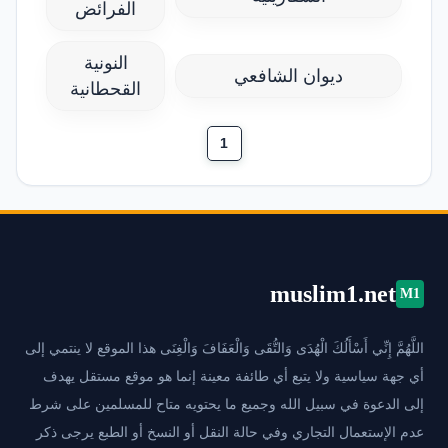
الفرائض
النونية
ديوان الشافعي
القحطانية
1
muslim1.net
M1
اللَّهُمَّ إِنِّي أَسْأَلُكَ الْهُدَى وَالتُّقَى وَالْعَفَافَ وَالْغِنَى هذا الموقع لا ينتمي إلى
أي جهة سياسية ولا يتبع أي طائفة معينة إنما هو موقع مستقل يهدف
إلى الدعوة في سبيل الله وجميع ما يحتويه متاح للمسلمين على شرط
عدم الإستعمال التجاري وفي حالة النقل أو النسخ أو الطبع يرجى ذكر