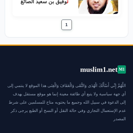
ت
وفيق بن سعيد الصائغ
1
muslim1.net
M1
اللَّهُمَّ إِنِّي أَسْأَلُكَ الْهُدَى وَالتُّقَى وَالْعَفَافَ وَالْغِنَى هذا الموقع لا ينتمي إلى
أي جهة سياسية ولا يتبع أي طائفة معينة إنما هو موقع مستقل يهدف
إلى الدعوة في سبيل الله وجميع ما يحتويه متاح للمسلمين على شرط
عدم الإستعمال التجاري وفي حالة النقل أو النسخ أو الطبع يرجى ذكر
المصدر