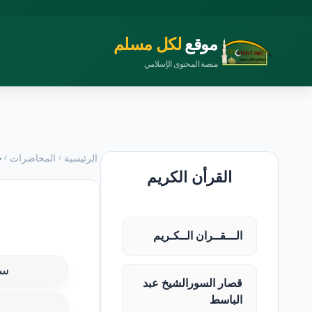
موقع
لكل مسلم
منصة المحتوى الإسلامي
الرئيسية
المحاضرات
ح
القرأن الكريم
الـــقــران الــكـريم
سل
قصار السورالشيخ عبد
الباسط