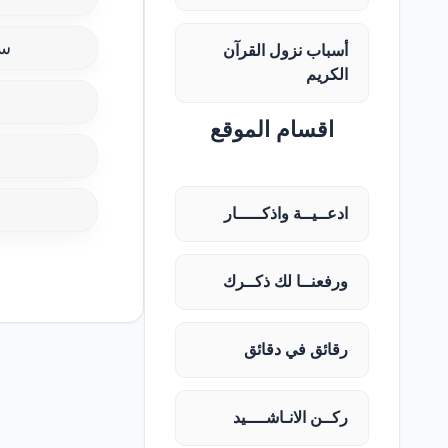
سل
أسباب نزول القرآن
الكريم
اقسام الموقع
ادعــيــة واذكـــــار
ورفعنــا لك ذكــرك
رقائق في دقائق
ركــن الانـاشــــيد