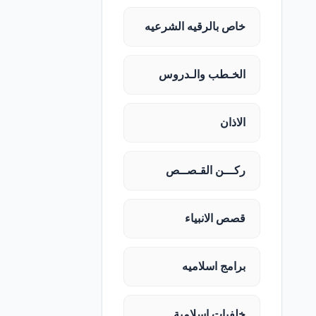
خاص بالرقيه الشرعيه
الخـطب والـدروس
الاذان
ركـــن القـصــص
قصص الانبياء
برامج اسلاميه
خلفيات اسلامية