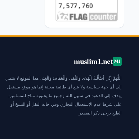
muslim1.net
M1
اللَّهُمَّ إِنِّي أَسْأَلُكَ الْهُدَى وَالتُّقَى وَالْعَفَافَ وَالْغِنَى هذا الموقع لا ينتمي
إلى أي جهة سياسية ولا يتبع أي طائفة معينة إنما هو موقع مستقل
يهدف إلى الدعوة في سبيل الله وجميع ما يحتويه متاح للمسلمين
على شرط عدم الإستعمال التجاري وفي حالة النقل أو النسخ أو
الطبع يرجى ذكر المصدر