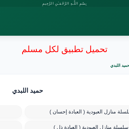
بِسْمِ اللَّـهِ الرَّحْمَـٰنِ الرَّحِيمِ
تحميل تطبيق لكل مسلم
ميد اللبدي
حميد اللبدي
سلة منازل العبودية ( العبادة إحسان )
سلسلة منازل العبودية ( العبادة ذل )