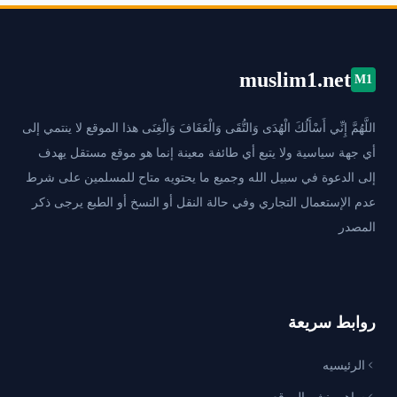
muslim1.net
M1
اللَّهُمَّ إِنِّي أَسْأَلُكَ الْهُدَى وَالتُّقَى وَالْعَفَافَ وَالْغِنَى هذا الموقع لا ينتمي إلى
أي جهة سياسية ولا يتبع أي طائفة معينة إنما هو موقع مستقل يهدف
إلى الدعوة في سبيل الله وجميع ما يحتويه متاح للمسلمين على شرط
عدم الإستعمال التجاري وفي حالة النقل أو النسخ أو الطبع يرجى ذكر
المصدر
روابط سريعة
الرئيسيه